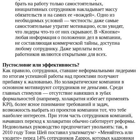
брать на работу только самостоятельных,
инициативных сотрудников накладывает массу
обязательств и на самих ее «вождей». Одно из
необходимых условий — честность: даже самые
самостоятельные утратят мотивацию, если увидят,
что лидеры что-то от них скрывают. В «Кнопке»
любая информация о положении дел в компании,
не составляющая коммерческой тайны, доступна
любому сотруднику. Даже зарплаты всех
работников являются открытыми для всех.
Пустословие или эффективность?
Как правило, сотрудники, ставшие неформальными лидерами
по итогам успешной работы над проектами получают
прибавку к жалованью. Но холакратические компании в
основном мотивируют сотрудников не деньгами. Среди
главных стимулов — отсутствие навязших в зубах
формальностей (например, холакратия избегает применять
KPI), более ясное понимание требований и задач,
возможность выбрать из проектов компании тот, что тебе
наиболее интересен. При этом часть сотрудников компаний,
начавших переход к холакратии обычно саботирует реформы.
Недовольных руководство предпочитает увольнять: так, в
2010 году Тони Шей поставил ультиматум> «Меняйтесь или
уходите» перед 14% сотрудников Zappos, которых кадровики