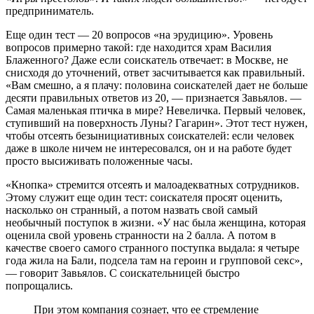
предприниматель.
Еще один тест — 20 вопросов «на эрудицию». Уровень
вопросов примерно такой: где находится храм Василия
Блаженного? Даже если соискатель отвечает: в Москве, не
снисходя до уточнений, ответ засчитывается как правильный.
«Вам смешно, а я плачу: половина соискателей дает не больше
десяти правильных ответов из 20, — признается Завьялов. —
Самая маленькая птичка в мире? Невеличка. Первый человек,
ступивший на поверхность Луны? Гагарин». Этот тест нужен,
чтобы отсеять безынициативных соискателей: если человек
даже в школе ничем не интересовался, он и на работе будет
просто высиживать положенные часы.
«Кнопка» стремится отсеять и малоадекватных сотрудников.
Этому служит еще один тест: соискателя просят оценить,
насколько он странный, а потом назвать свой самый
необычный поступок в жизни. «У нас была женщина, которая
оценила свой уровень странности на 2 балла. А потом в
качестве своего самого странного поступка выдала: я четыре
года жила на Бали, подсела там на героин и групповой секс»,
— говорит Завьялов. С соискательницей быстро
попрощались.
При этом компания сознает, что ее стремление