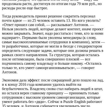
продолжала расти, достигнув по итогам года 79 млн руб., но
расходы росли еще быстрее.
Тогда руководитель принял решение сократить персонал
почти вдвое — из 25 человек оставить 13. Но кого уволить?
«Ответ пришел сам собой, — рассказывает Антонов. —
Нельзя уволить людей, которые делают контент, иначе проект
можно закрывать. Значит, надо расстаться с теми, кто за ними
надзирает». Первыми были уволены менеджеры (к слову,
самые высокооплачиваемые сотрудники в компании), затем —
те разработчики, которые не могли в беседе с гендиректором
определить следующие задачи, которые они должны решать в
рамках своего направления. Та структура, которая осталась
после оптимизации, была совершенно плоской — все
подчинялись самому владельцу и больше никому. «Остались
только те, кто умеет самоорганизовываться», — говорит
Антонов.
Экономия дала эффект: после сокращений дело пошло на лад,
и к концу 2016 года компании удалось выйти на
безубыточность. Владелец снова стал набирать людей в штат,
но остался верен главному принципу — принимать только
сотрудников с высоким уровнем самоорганизации, которые
умеют работать без «дяди». Сейчас в Puzzle English работают
35 человек, и Антонов собирается увеличивать число