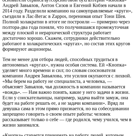
Андрей Завьялов, Антон Сизов и Евгений Кобзев начали в
2014 году. Разделили компанию на самоуправляемые «круги»,
съездили в Лас-Вегас в Zappos, перенимая опыт Тони Шея.
Полной холакратии в итоге не построили — примерно через
полтора-два года поняли, что получившаяся промежуточная
между плоской и иерархической структура работает
достаточно хорошо. Скажем, сотрудники действительно
работают в холакратических «кругах», но состав этих кругов
формируют акционеры.
Тем не менее для отбора людей, способных трудиться в
автономных «кругах», нужна особая система. Ей «Кнопка»
уделяет много времени и сил; по словам сооснователя
компании Андрея Завьялова, эти усилия окупаются с лихвой.
«Мы берем на работу не специалиста, а человека, —
объясняет Завьялов, чья должность в компании называется
«вождь». — Нам важно понять, какие у него задачи в жизни.
Если у соискательницы, например, задача выйти замуж, она
будет на работе решать ее, а не задачи компании». Вряд ли
девушка сама в этом прямо признается, но на собеседовании
запрещено говорить о своем опыте работы: человек
рассказывает только о себе — где родился, чему учился, чем в
жизни занимался.
«Кнопка» старается принимать на работу людей, которым