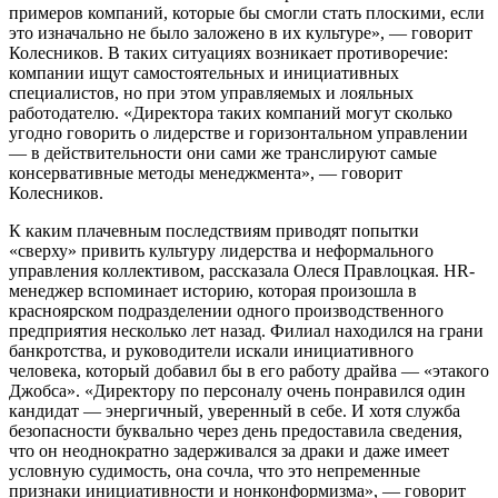
примеров компаний, которые бы смогли стать плоскими, если
это изначально не было заложено в их культуре», — говорит
Колесников. В таких ситуациях возникает противоречие:
компании ищут самостоятельных и инициативных
специалистов, но при этом управляемых и лояльных
работодателю. «Директора таких компаний могут сколько
угодно говорить о лидерстве и горизонтальном управлении
— в действительности они сами же транслируют самые
консервативные методы менеджмента», — говорит
Колесников.
К каким плачевным последствиям приводят попытки
«сверху» привить культуру лидерства и неформального
управления коллективом, рассказала Олеся Правлоцкая. HR-
менеджер вспоминает историю, которая произошла в
красноярском подразделении одного производственного
предприятия несколько лет назад. Филиал находился на грани
банкротства, и руководители искали инициативного
человека, который добавил бы в его работу драйва — «этакого
Джобса». «Директору по персоналу очень понравился один
кандидат — энергичный, уверенный в себе. И хотя служба
безопасности буквально через день предоставила сведения,
что он неоднократно задерживался за драки и даже имеет
условную судимость, она сочла, что это непременные
признаки инициативности и нонконформизма», — говорит