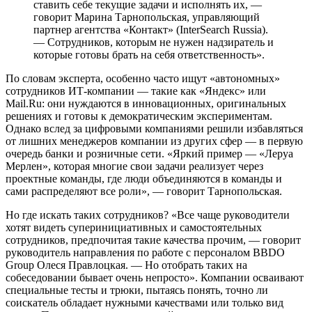
ставить себе текущие задачи и исполнять их, —
говорит Марина Тарнопольская, управляющий
партнер агентства «Контакт» (InterSearch Russia).
— Сотрудников, которым не нужен надзиратель и
которые готовы брать на себя ответственность».
По словам эксперта, особенно часто ищут «автономных»
сотрудников ИТ-компании — такие как «Яндекс» или
Mail.Ru: они нуждаются в инновационных, оригинальных
решениях и готовы к демократическим экспериментам.
Однако вслед за цифровыми компаниями решили избавляться
от лишних менеджеров компании из других сфер — в первую
очередь банки и розничные сети. «Яркий пример — «Леруа
Мерлен», которая многие свои задачи реализует через
проектные команды, где люди объединяются в команды и
сами распределяют все роли», — говорит Тарнопольская.
Но где искать таких сотрудников? «Все чаще руководители
хотят видеть суперинициативных и самостоятельных
сотрудников, предпочитая такие качества прочим, — говорит
руководитель направления по работе с персоналом BBDO
Group Олеся Правлоцкая. — Но отобрать таких на
собеседовании бывает очень непросто». Компании осваивают
специальные тесты и трюки, пытаясь понять, точно ли
соискатель обладает нужными качествами или только вид