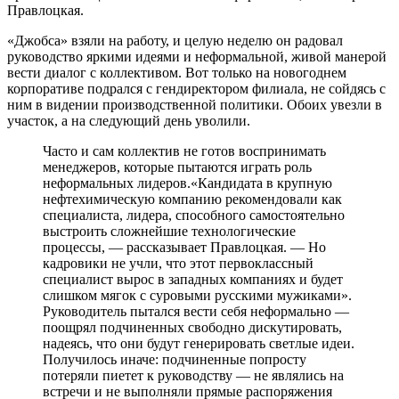
Правлоцкая.
«Джобса» взяли на работу, и целую неделю он радовал
руководство яркими идеями и неформальной, живой манерой
вести диалог с коллективом. Вот только на новогоднем
корпоративе подрался с гендиректором филиала, не сойдясь с
ним в видении производственной политики. Обоих увезли в
участок, а на следующий день уволили.
Часто и сам коллектив не готов воспринимать
менеджеров, которые пытаются играть роль
неформальных лидеров.«Кандидата в крупную
нефтехимическую компанию рекомендовали как
специалиста, лидера, способного самостоятельно
выстроить сложнейшие технологические
процессы, — рассказывает Правлоцкая. — Но
кадровики не учли, что этот первоклассный
специалист вырос в западных компаниях и будет
слишком мягок с суровыми русскими мужиками».
Руководитель пытался вести себя неформально —
поощрял подчиненных свободно дискутировать,
надеясь, что они будут генерировать светлые идеи.
Получилось иначе: подчиненные попросту
потеряли пиетет к руководству — не являлись на
встречи и не выполняли прямые распоряжения