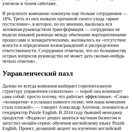
уличили в тихом саботаже.
В результате компанию покинули еще больше сотрудников —
18%. Треть из них назвали причиной своего ухода «яркое
пустословие», в которое, по их мнению, вылилась вся
затеянная руководством трансформация — сотрудники не
видели никакой разницы между обычными корпоративными
процессами и холакратическими, жаловались на «отсутствие
ясности в определении вознаграждений и распределении
ответственности. Сотрудники отмечали, что по большинству
острых вопросов руководство не может дать сколько-нибудь
четких ответов».
Управленческий пазл
Далеко не всегда компания выбирает горизонтальную
структуру управления сознательно — порой она возникает
сама собой: просто потому, что работает эффективнее. «Слово
«холакратия» я услышал намного позже, чем наша компания
стала плоской», — говорит Александр Антонов, основатель и
гендиректор Puzzle English. В 2014 году бывший менеджер
продуктов «Яндекса» решил заняться частным бизнесом и
запустил онлайн-сервис обучения английскому языку Puzzle
English. Проект, делавший акцент на изучении английской