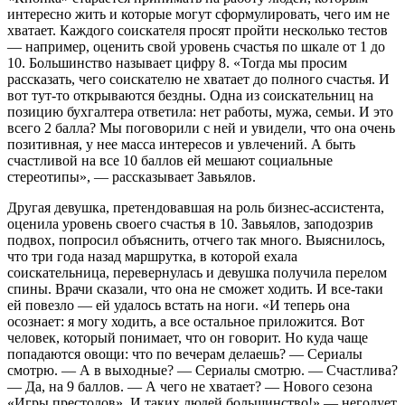
интересно жить и которые могут сформулировать, чего им не
хватает. Каждого соискателя просят пройти несколько тестов
— например, оценить свой уровень счастья по шкале от 1 до
10. Большинство называет цифру 8. «Тогда мы просим
рассказать, чего соискателю не хватает до полного счастья. И
вот тут-то открываются бездны. Одна из соискательниц на
позицию бухгалтера ответила: нет работы, мужа, семьи. И это
всего 2 балла? Мы поговорили с ней и увидели, что
она очень
позитивная, у нее масса интересов и увлечений. А быть
счастливой на все 10 баллов ей мешают социальные
стереотипы», — рассказывает Завьялов.
Другая девушка, претендовавшая на роль бизнес-ассистента,
оценила уровень своего счастья в 10. Завьялов, заподозрив
подвох, попросил объяснить, отчего так много. Выяснилось,
что три года назад маршрутка, в которой ехала
соискательница, перевернулась и девушка получила перелом
спины. Врачи сказали, что она не сможет ходить. И все-таки
ей повезло — ей удалось встать на ноги. «И теперь она
осознает: я могу ходить, а все остальное приложится. Вот
человек, который понимает, что он говорит. Но куда чаще
попадаются овощи: что по вечерам делаешь? — Сериалы
смотрю. — А в выходные? — Сериалы смотрю. — Счастлива?
— Да, на 9 баллов. — А чего не хватает? — Нового сезона
«Игры престолов». И таких людей большинство!» — негодует