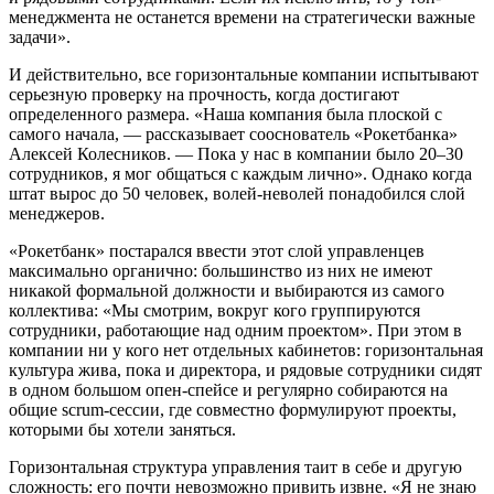
менеджмента не останется времени на стратегически важные
задачи».
И действительно, все горизонтальные компании испытывают
серьезную проверку на прочность, когда достигают
определенного размера. «Наша компания была плоской с
самого начала, — рассказывает сооснователь «Рокетбанка»
Алексей Колесников. — Пока у нас в компании было 20–30
сотрудников, я мог общаться с каждым лично». Однако когда
штат вырос до 50 человек, волей-неволей понадобился слой
менеджеров.
«Рокетбанк» постарался ввести этот слой управленцев
максимально органично: большинство из них не имеют
никакой формальной должности и выбираются из самого
коллектива: «Мы смотрим, вокруг кого группируются
сотрудники, работающие над одним проектом». При этом в
компании ни у кого нет отдельных кабинетов: горизонтальная
культура жива, пока и директора, и рядовые сотрудники сидят
в одном большом опен-спейсе и регулярно собираются на
общие scrum-сессии, где совместно формулируют проекты,
которыми бы хотели заняться.
Горизонтальная структура управления таит в себе и другую
сложность: его почти невозможно привить извне. «Я не знаю