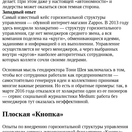
делает. При этом даже у настоящей «автономности» и
лидерства может оказаться своя темная сторона.
Западный опыт
Самый известный кейс горизонтальной структуры
управления — обувной интернет-магазин Zappos. В 2013 году
здесь внедрили холакратию — структуру горизонтального
управления, где нет менеджеров среднего звена, а вся
компания поделена на «круги», обменивающиеся идеями,
заданиями и информацией о их выполнении. Управление
осуществляется не через менеджеров, а через выбранных
внутри «кругов» наиболее авторитетных сотрудников,
которых коллеги сочли своими лидерами.
Основная мысль гендиректора Тони Шея заключалась в том,
чтобы все сотрудники работали как предприниматели —
самостоятельно генерируя идеи и коллективно принимая
многие важные решения. Но есть и обратные примеры: так, в
марте 2016 года отказался от холакратии один из ее пионеров
— сервис социальной журналистики Medium: работа без
менеджеров тут ​оказалась неэффективной.
Плоская «Кнопка»
Опыты по внедрению горизонтальной структуры управления
основатели сервиса аутсорсинговой бухгалтерии «Кнопка»